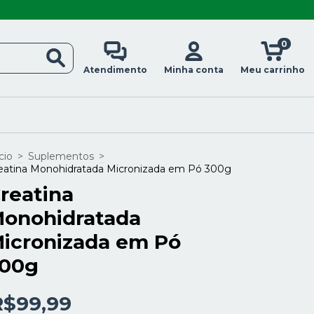
0
Atendimento
Minha conta
Meu carrinho
cio
>
Suplementos
>
eatina Monohidratada Micronizada em Pó 300g
reatina
onohidratada
icronizada em Pó
00g
R$99,99