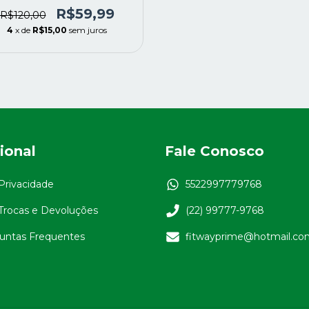
R$59,99
R$120,00
4
x de
R$15,00
sem juros
cional
Fale Conosco
 Privacidade
5522997779768
 Trocas e Devoluções
(22) 99777-9768
untas Frequentes
fitwayprime@hotmail.co