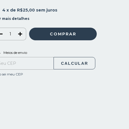
4
x de
R$25,00
sem juros
r mais detalhes
ALTERAR CEP
regas para o CEP:
Meios de envio
CALCULAR
o sei meu CEP