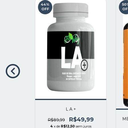
44
%
50
OFF
OF
+ ÁCIDO
CO
9,99
 juros
L A +
R$49,99
ME
R$89,99
4
x de
R$12,50
sem juros