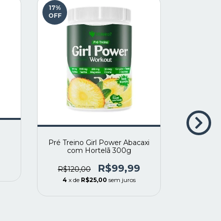
17
%
ESGOTAD
OFF
ACID
Pré Treino Girl Power Abacaxi
com Hortelã 300g
R$49,
4
x d
R$99,99
R$120,00
4
x de
R$25,00
sem juros