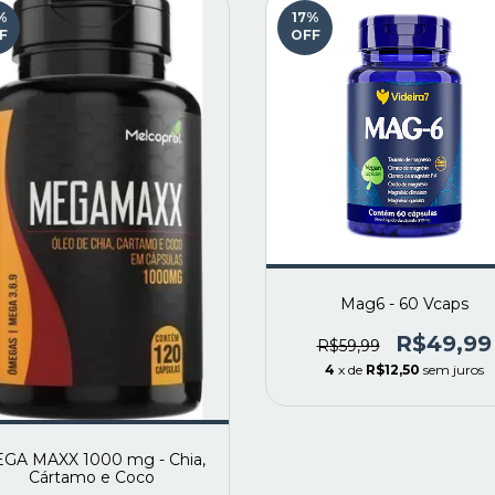
%
17
%
F
OFF
Mag6 - 60 Vcaps
R$49,99
R$59,99
4
x de
R$12,50
sem juros
GA MAXX 1000 mg - Chia,
Cártamo e Coco